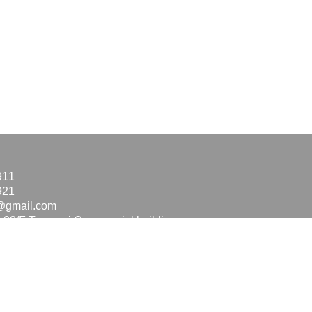
911
921
@gmail.com
28/F Tungwai Commercial building
 Road, Wanchai, Hong Kong